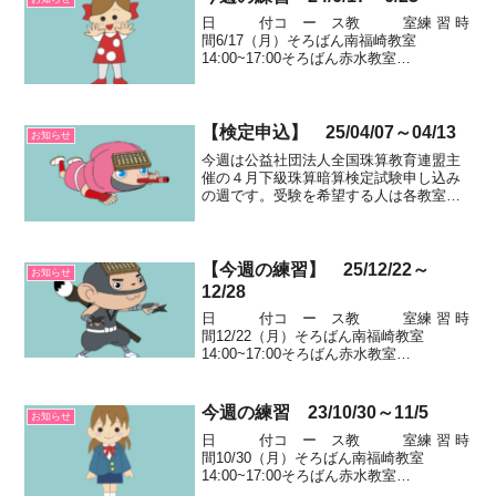
日 付コ ー ス教 室練 習 時
間6/17（月）そろばん南福崎教室
14:00~17:00そろばん赤水教室
14:00~16:20かきかたランドKinderPoint教
室16:00~18:00そろばん伊坂台教室
15:30~18:00そ...
【検定申込】 25/04/07～04/13
お知らせ
今週は公益社団法人全国珠算教育連盟主
催の４月下級珠算暗算検定試験申し込み
の週です。受験を希望する人は各教室の
先生と相談して申し込みをしてくださ
い。日 付コ ー ス教 室練
習 時 間4/7（月）そろばん南福崎教室
14:00~17:0...
【今週の練習】 25/12/22～
お知らせ
12/28
日 付コ ー ス教 室練 習 時
間12/22（月）そろばん南福崎教室
14:00~17:00そろばん赤水教室
14:00~16:20かきかたランドKinderPoint教
室16:00~18:00そろばん伊坂台教室
15:30~18:00...
今週の練習 23/10/30～11/5
お知らせ
日 付コ ー ス教 室練 習 時
間10/30（月）そろばん南福崎教室
14:00~17:00そろばん赤水教室
14:00~16:20かきかたランドKinderPoint教