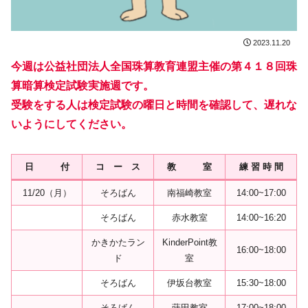
2023.11.20
今週は公益社団法人全国珠算教育連盟主催の第４１８回珠
算暗算検定試験実施週です。
受験をする人は検定試験の曜日と時間を確認して、遅れな
いようにしてください。
日 付
コ ー ス
教 室
練 習 時 間
11/20（月）
そろばん
南福崎教室
14:00~17:00
そろばん
赤水教室
14:00~16:20
かきかたラン
KinderPoint教
16:00~18:00
ド
室
そろばん
伊坂台教室
15:30~18:00
そろばん
蒔田教室
17:00~18:00