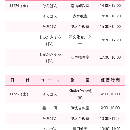
11/24（金）
そろばん
南福崎教室
14:00~17:00
そろばん
赤水教室
14:30~16:20
そろばん
伊坂台教室
15:30~18:00
よみかきそろ
津文化センタ
14:20~17:20
ばん
ー
よみかきそろ
江戸橋教室
17:30~18:30
ばん
日 付
コ ー ス
教 室
練 習 時 間
KinderPoint教
11/25（土）
そろばん
9:00~10:00
室
書 写
伊坂台教室
9:00~10:00
そろばん
伊坂台教室
10:30~11:30
そろばん
蒔田教室
10:30~11:20