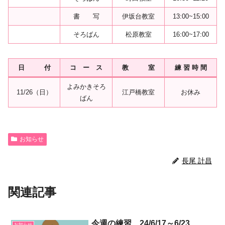
書 写
伊坂台教室
13:00~15:00
そろばん
松原教室
16:00~17:00
日 付
コ ー ス
教 室
練 習 時 間
よみかきそろ
11/26（日）
江戸橋教室
お休み
ばん
お知らせ
長尾 計昌
関連記事
今週の練習 24/6/17～6/23
お知らせ