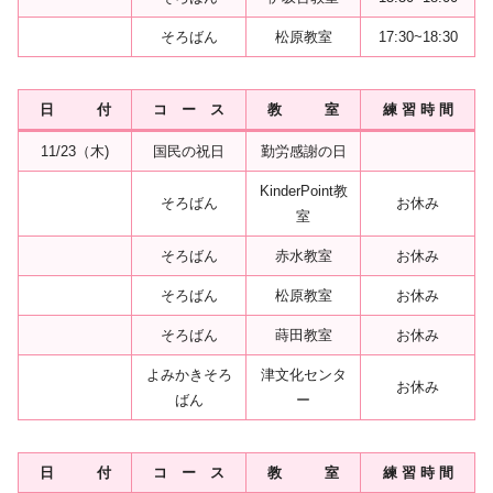
そろばん
松原教室
17:30~18:30
日 付
コ ー ス
教 室
練 習 時 間
11/23（木)
国民の祝日
勤労感謝の日
KinderPoint教
そろばん
お休み
室
そろばん
赤水教室
お休み
そろばん
松原教室
お休み
そろばん
蒔田教室
お休み
よみかきそろ
津文化センタ
お休み
ばん
ー
日 付
コ ー ス
教 室
練 習 時 間