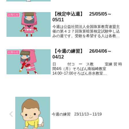
室 16:00~18:00そろばん伊坂台教室
15:30~1...
【検定申込週】 25/05/05～
お知らせ
05/11
今週は公益社団法人全国珠算教育連盟主
催の第４２７回珠算暗算検定試験申し込
みの週です。受験を希望する人は各教室
の先生と相談して申し込みをしてくださ
い。日 付コ ー ス教 室練
習 時 間5/5（月）国民の祝日子どもの日
【今週の練習】 26/04/06～
お知らせ
そろばん南福崎教...
04/12
日 付コ ー ス教 室練 習 時
間4/6（月）そろばん南福崎教室
14:00~17:00そろばん赤水教室
14:00~16:20そろばん伊坂台教室
15:30~18:00かきかたランドKinderPoint教
室16:00~18:00そろ...
今週の練習 23/11/13～11/19