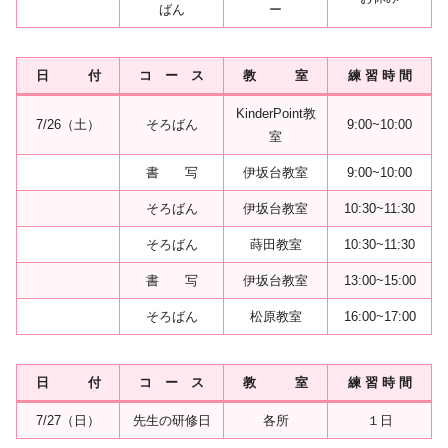
ばん
ー
日 付
コ ー ス
教 室
練 習 時 間
KinderPoint教
7/26（土）
そろばん
9:00~10:00
室
書 写
伊坂台教室
9:00~10:00
そろばん
伊坂台教室
10:30~11:30
そろばん
蒔田教室
10:30~11:30
書 写
伊坂台教室
13:00~15:00
そろばん
松原教室
16:00~17:00
日 付
コ ー ス
教 室
練 習 時 間
7/27（日）
先生の研修日
各所
１日