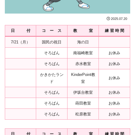
2025.07.20
日 付
コ ー ス
教 室
練 習 時 間
7/21（月）
国民の祝日
海の日
そろばん
南福崎教室
お休み
そろばん
赤水教室
お休み
かきかたラン
KinderPoint教
お休み
ド
室
そろばん
伊坂台教室
お休み
そろばん
蒔田教室
お休み
そろばん
松原教室
お休み
日 付
コ ー ス
教 室
練 習 時 間