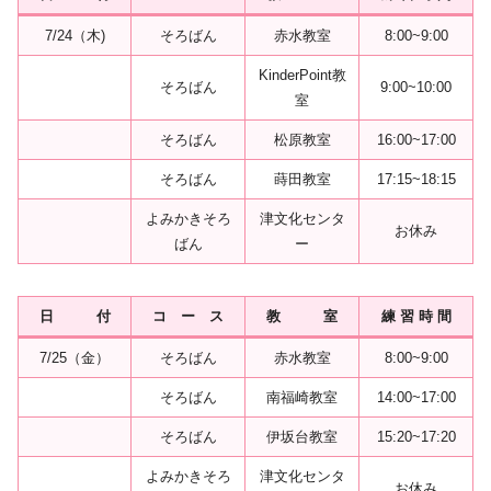
7/24（木)
そろばん
赤水教室
8:00~9:00
KinderPoint教
そろばん
9:00~10:00
室
そろばん
松原教室
16:00~17:00
そろばん
蒔田教室
17:15~18:15
よみかきそろ
津文化センタ
お休み
ばん
ー
日 付
コ ー ス
教 室
練 習 時 間
7/25（金）
そろばん
赤水教室
8:00~9:00
そろばん
南福崎教室
14:00~17:00
そろばん
伊坂台教室
15:20~17:20
よみかきそろ
津文化センタ
お休み