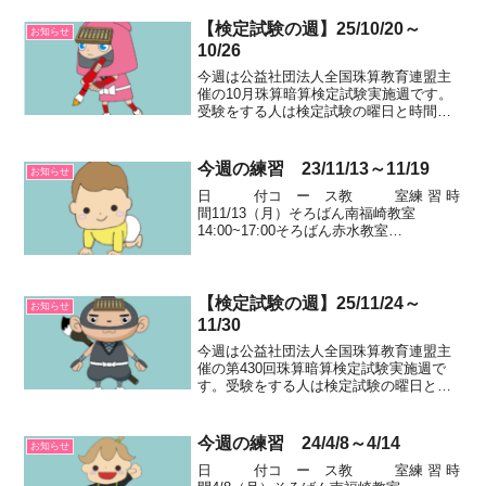
い。日 付コ ー ス教 室練
習 時 間5/11（月）そろばん南福崎教室
【検定試験の週】25/10/20～
お知らせ
14:00~17...
10/26
今週は公益社団法人全国珠算教育連盟主
催の10月珠算暗算検定試験実施週です。
受験をする人は検定試験の曜日と時間を
確認して、遅れないようにしてくださ
い。日 付コ ー ス教 室練
習 時 間10/20（月）そろばん南福崎教室
今週の練習 23/11/13～11/19
お知らせ
14:00~1...
日 付コ ー ス教 室練 習 時
間11/13（月）そろばん南福崎教室
14:00~17:00そろばん赤水教室
14:00~16:20かきかたランドKinderPoint教
室 16:00~18:00そろばん伊坂台教室
15:30~1...
【検定試験の週】25/11/24～
お知らせ
11/30
今週は公益社団法人全国珠算教育連盟主
催の第430回珠算暗算検定試験実施週で
す。受験をする人は検定試験の曜日と時
間を確認して、遅れないようにしてくだ
さい。日 付コ ー ス教 室
練 習 時 間11/24（月・祝）国民の祝日振
今週の練習 24/4/8～4/14
お知らせ
替休日そろば...
日 付コ ー ス教 室練 習 時