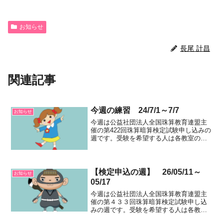
お知らせ
長尾 計昌
関連記事
今週の練習 24/7/1～7/7
お知らせ
今週は公益社団法人全国珠算教育連盟主
催の第422回珠算暗算検定試験申し込みの
週です。受験を希望する人は各教室の先
生と相談して申し込みをしてください。
(注)今回の検定試験から受験料の改定が行
われています。お気を付けください。
日 付コ ー ...
【検定申込の週】 26/05/11～
お知らせ
05/17
今週は公益社団法人全国珠算教育連盟主
催の第４３３回珠算暗算検定試験申し込
みの週です。受験を希望する人は各教室
の先生と相談して申し込みをしてくださ