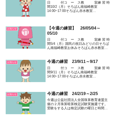
日 付コ ー ス教 室練 習 時
間10/2（月）そろばん南福崎教室
14:00~17:00そろばん赤水教室
14:00~16:20かきかたランドKinderPoint教
室16:00~18:00そろばん伊坂台教室
15:30~18:00そ...
【今週の練習】 26/05/04～
お知らせ
05/10
日 付コ ー ス教 室練 習 時
間5/4（月）国民の祝日みどりの日そろば
ん南福崎教室お休みそろばん赤水教室お
休みそろばん伊坂台教室お休みかきかた
ランドKinderPoint教室お休みそろばん蒔
田教室お休みそろばん松原教室お休み
今週の練習 23/9/11～9/17
お知らせ
日 ...
日 付コ ー ス教 室練 習 時
間9/11（月）そろばん南福崎教室
14:00~17:00そろばん赤水教室
14:00~16:20かきかたランドKinderPoint教
室16:00~18:00そろばん伊坂台教室
15:30~18:00そ...
今週の練習 24/2/19～2/25
お知らせ
今週は公益社団法人全国珠算教育連盟主
催の２月珠算暗算検定試験実施週です。
受験をする人は検定試験の曜日と時間を
確認して、遅れないようにしてくださ