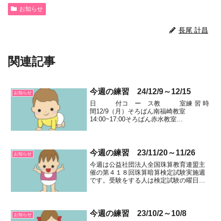
お知らせ
長尾 計昌
関連記事
今週の練習 24/12/9～12/15
お知らせ
日 付コ ー ス教 室練 習 時
間12/9（月）そろばん南福崎教室
14:00~17:00そろばん赤水教室
14:00~16:20かきかたランドKinderPoint教
室16:00~18:00そろばん伊坂台教室
15:30~18:00そ...
今週の練習 23/11/20～11/26
お知らせ
今週は公益社団法人全国珠算教育連盟主
催の第４１８回珠算暗算検定試験実施週
です。受験をする人は検定試験の曜日と
時間を確認して、遅れないようにしてく
ださい。日 付コ ー ス教
室練 習 時 間11/20（月）そろばん南福崎
教室 14:0...
今週の練習 23/10/2～10/8
お知らせ