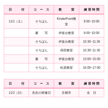
日 付
コ ー ス
教 室
練 習 時 間
KinderPoint教
11/1（土）
そろばん
9:00~10:00
室
書 写
伊坂台教室
9:00~10:00
そろばん
伊坂台教室
10:30~11:30
そろばん
蒔田教室
10:30~11:30
書 写
伊坂台教室
13:00~15:00
そろばん
松原教室
16:00~17:00
日 付
コ ー ス
教 室
練 習 時 間
11/2（日）
先生の研修日
京都市
全 日