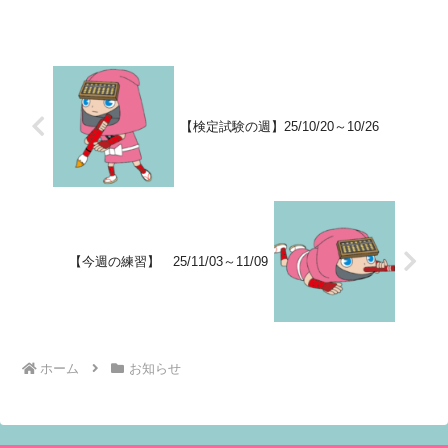
い。日 付コ ー ス教 室練
習 時 間2/19（月）そろばん南福崎教室お
休みそろばん赤水...
【検定試験の週】25/10/20～10/26
【今週の練習】 25/11/03～11/09
ホーム
お知らせ