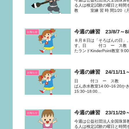
る人は検定試験の曜日と時
教 室練 習 時 間1/20（月）
今週の練習 23/8/7～8/
お知らせ
８月８日は「そろばんの日」
す。日 付コ ー ス教 室練 
たランドKinderPoint教室 9:00~1
今週の練習 24/11/11～
お知らせ
日 付コ ー ス教 室練 習 
ばん赤水教室14:00~16:20か
15:30~18:00...
今週の練習 23/11/20～
お知らせ
今週は公益社団法人全国珠算
る人は検定試験の曜日と時