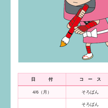
日 付
コ ー ス
4/6（月）
そろばん
そろばん