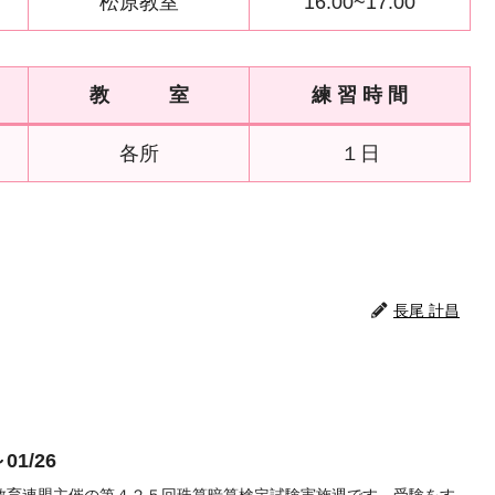
松原教室
16:00~17:00
教 室
練 習 時 間
各所
１日
長尾 計昌
01/26
教育連盟主催の第４２５回珠算暗算検定試験実施週です。受験をす