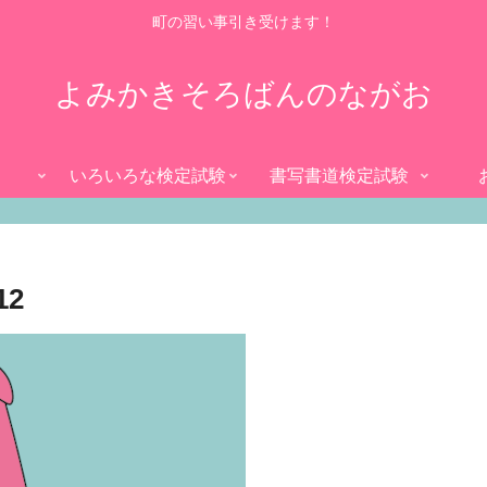
町の習い事引き受けます！
よみかきそろばんのながお
いろいろな検定試験
書写書道検定試験
12