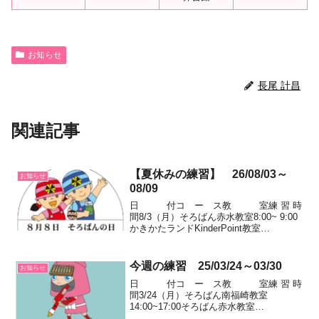
お知らせ
長尾 計昌
関連記事
【夏休みの練習】 26/08/03～
お知らせ
08/09
日 付コ ー ス教 室練 習 時
間8/3（月）そろばん赤水教室8:00~ 9:00
かきかたランドKinderPoint教室
9:00~10:00そろばん南福崎教室
14:00~17:00そろばん伊坂台教室
15:30~18:00そろばん...
今週の練習 25/03/24～03/30
お知らせ
日 付コ ー ス教 室練 習 時
間3/24（月）そろばん南福崎教室
14:00~17:00そろばん赤水教室
14:00~16:20かきかたランドKinderPoint教