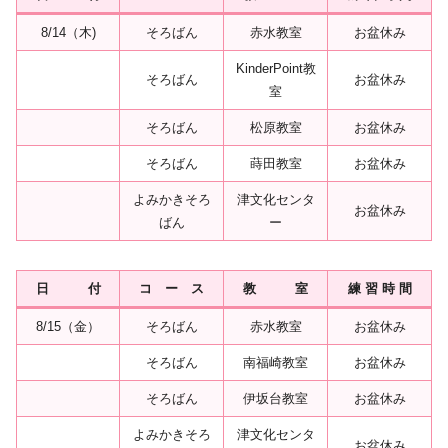
8/14（木)
そろばん
赤水教室
お盆休み
KinderPoint教
そろばん
お盆休み
室
そろばん
松原教室
お盆休み
そろばん
蒔田教室
お盆休み
よみかきそろ
津文化センタ
お盆休み
ばん
ー
日 付
コ ー ス
教 室
練 習 時 間
8/15（金）
そろばん
赤水教室
お盆休み
そろばん
南福崎教室
お盆休み
そろばん
伊坂台教室
お盆休み
よみかきそろ
津文化センタ
お盆休み