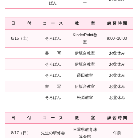
ばん
ー
日 付
コ ー ス
教 室
練 習 時 間
KinderPoint教
8/16（土）
そろばん
9:00~10:00
室
書 写
伊坂台教室
お盆休み
そろばん
伊坂台教室
お盆休み
そろばん
蒔田教室
お盆休み
書 写
伊坂台教室
お盆休み
そろばん
松原教室
お盆休み
日 付
コ ー ス
教 室
練 習 時 間
三重県教育珠
8/17（日）
先生の研修会
午前
算会館