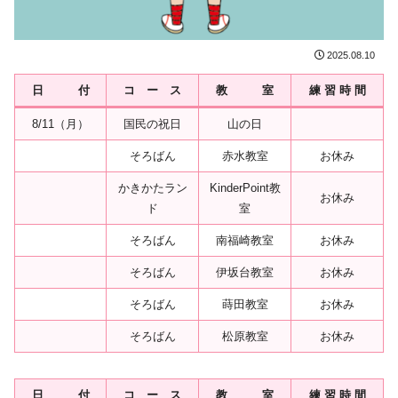
2025.08.10
日 付
コ ー ス
教 室
練 習 時 間
8/11（月）
国民の祝日
山の日
そろばん
赤水教室
お休み
かきかたラン
KinderPoint教
お休み
ド
室
そろばん
南福崎教室
お休み
そろばん
伊坂台教室
お休み
そろばん
蒔田教室
お休み
そろばん
松原教室
お休み
日 付
コ ー ス
教 室
練 習 時 間