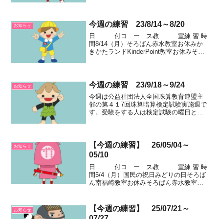
室16:00~18:00そろばん伊坂台教室
15:30~18:00そ...
今週の練習 23/8/14～8/20
お知らせ
日 付コ ー ス教 室練 習 時
間8/14（月）そろばん赤水教室お休みか
きかたランドKinderPoint教室お休みそろ
ばん南福崎教室お休みそろばん伊坂台教
室お休みそろばん蒔田教室お休みそろば
ん松原教室お休み日 付コ ー ス
教...
今週の練習 23/9/18～9/24
お知らせ
今週は公益社団法人全国珠算教育連盟主
催の第４１7回珠算暗算検定試験実施週で
す。受験をする人は検定試験の曜日と時
間を確認して、遅れないようにしてくだ
さい。日 付コ ー ス教 室
練 習 時 間9/18（月）国民の祝日敬老の
日そろばん南福...
【今週の練習】 26/05/04～
お知らせ
05/10
日 付コ ー ス教 室練 習 時
間5/4（月）国民の祝日みどりの日そろば
ん南福崎教室お休みそろばん赤水教室お
休みそろばん伊坂台教室お休みかきかた
ランドKinderPoint教室お休みそろばん蒔
田教室お休みそろばん松原教室お休み
【今週の練習】 25/07/21～
お知らせ
日 ...
07/27